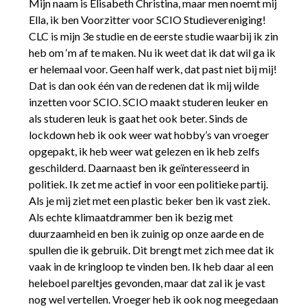
Mijn naam is Elisabeth Christina, maar men noemt mij
Ella, ik ben Voorzitter voor SCIO Studievereniging!
CLC is mijn 3e studie en de eerste studie waarbij ik zin
heb om ‘m af te maken. Nu ik weet dat ik dat wil ga ik
er helemaal voor. Geen half werk, dat past niet bij mij!
Dat is dan ook één van de redenen dat ik mij wilde
inzetten voor SCIO. SCIO maakt studeren leuker en
als studeren leuk is gaat het ook beter. Sinds de
lockdown heb ik ook weer wat hobby’s van vroeger
opgepakt, ik heb weer wat gelezen en ik heb zelfs
geschilderd. Daarnaast ben ik geïnteresseerd in
politiek. Ik zet me actief in voor een politieke partij.
Als je mij ziet met een plastic beker ben ik vast ziek.
Als echte klimaatdrammer ben ik bezig met
duurzaamheid en ben ik zuinig op onze aarde en de
spullen die ik gebruik. Dit brengt met zich mee dat ik
vaak in de kringloop te vinden ben. Ik heb daar al een
heleboel pareltjes gevonden, maar dat zal ik je vast
nog wel vertellen. Vroeger heb ik ook nog meegedaan