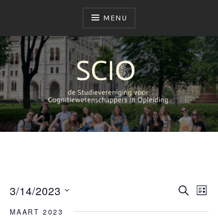
MENU
SCIO
STUDIEVERENIGING
3/14/2023
E
E
Z
L
O
V
S
V
I
E
MAART 2023
J
E
e
K