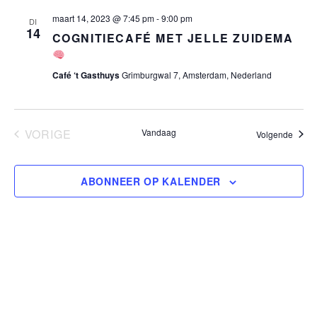
E
S
E
l
N
maart 14, 2023 @ 7:45 pm
-
9:00 pm
T
DI
N
N
e
14
E
COGNITIECAFÉ MET JELLE ZUIDEMA
c
E
M
t
M
E
Café ‘t Gasthuys
Grimburgwal 7, Amsterdam, Nederland
e
N
E
e
T
r
N
W
e
VORIGE
Vandaag
Evene
Volgende
T
EVENEMENTEN
E
e
E
n
E
ABONNEER OP KALENDER
d
N
R
a
G
Z
t
A
O
u
V
m
E
E
.
K
N
E
N